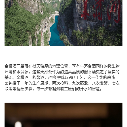
金樽酒厂坐落在得天独厚的地理位置，享有与茅台酒同样的微生物
环境和水资源，这些天然条件为酿造高品质的酱香酒奠定了坚实的
基础。金樽酒厂的酱酒，严格遵循12987工艺，这一传统的酿造工
艺包括了一年的生产周期、两次投料、九次蒸煮、八次发酵、七次
取酒等精细步骤，每一步都凝聚着工匠们的汗水和智慧。