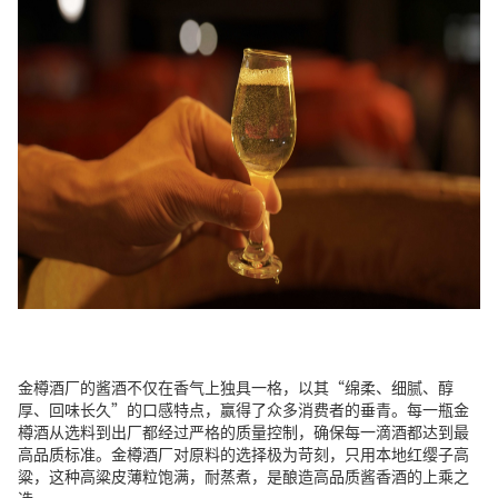
金樽酒厂的酱酒不仅在香气上独具一格，以其“绵柔、细腻、醇
厚、回味长久”的口感特点，赢得了众多消费者的垂青。每一瓶金
樽酒从选料到出厂都经过严格的质量控制，确保每一滴酒都达到最
高品质标准。金樽酒厂对原料的选择极为苛刻，只用本地红缨子高
粱，这种高粱皮薄粒饱满，耐蒸煮，是酿造高品质酱香酒的上乘之